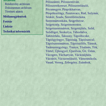
Archívum
Pilisszántó
,
Pilisszentiván
,
Rendezvény archívum
Pilisszentkereszt
,
Pilisszentlászló
,
Dokumentum archívum
Pócsmegyer
,
Püspökhatvan
,
Történeti adatok
Püspökszilágy
,
Pusztavacs
,
Rád
,
Solymár
,
Médiamegjelenések
Sóskút
,
Szada
,
Szentlőrinckáta
,
Szentmártonkáta
,
Szigetbecse
,
Fotótár
Szigetcsép
,
Szigetmonostor
,
Linktár
Szigetszentmárton
,
Szigetújfalu
,
Sződ
,
Technikai információk
Sződliget
,
Szokolya
,
Táborfalva
,
Tahitótfalu
,
Taksony
,
Tápióbicske
,
Tápiógyörgye
,
Tápióság
,
Tápiószecső
,
Tápiószentmárton
,
Tápiószőlős
,
Tárnok
,
Tatárszentgyörgy
,
Tinnye
,
Tóalmás
,
Tök
,
Törtel
,
Újlengyel
,
Újszilvás
,
Úri
,
Üröm
,
Vácegres
,
Váchartyán
,
Váckisújfalu
,
Vácrátót
,
Vácszentlászló
,
Vámosmikola
,
Vasad
,
Verseg
,
Zebegény
,
Zsámbok
,