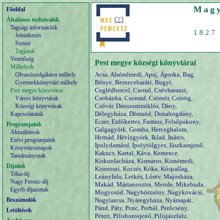
Magy
Főoldal
Általános tudnivalók
Tagsági információk
1827 
Jelentkezés
Szmsz
Tagjaink
Vezetőség
Pest megye községi könyvtárai
Műhelyek
Acsa
,
Alsónémedi
,
Apaj
,
Áporka
,
Bag
,
Olvasószolgálatos műhely
Bénye
,
Bernecebaráti
,
Bugyi
,
Gyermekkönyvtári műhely
Ceglédbercel
,
Csemő
,
Csévharaszt
,
Pest megye könyvtárai
Csobánka
,
Csomád
,
Csömör
,
Csörög
,
Városi könyvtárak
Csővár
,
Dánszentmiklós
,
Dány
,
Községi könyvtárak
Délegyháza
,
Dömsöd
,
Dunabogdány
,
Kapcsolataink
Ecser
,
Erdőkertes
,
Farmos
,
Felsőpakony
,
Programjaink
Galgagyörk
,
Gomba
,
Herceghalom
,
Aktualitások
Hernád
,
Hévízgyörk
,
Iklad
,
Inárcs
,
Ezévi programjaink
Ipolydamásd
,
Ipolytölgyes
,
Jászkarajenő
,
Könyvtárosnapok
Kakucs
,
Kartal
,
Káva
,
Kemence
,
Tanulmányutak
Kiskunlacháza
,
Kismaros
,
Kisnémedi
,
Díjaink
Kisoroszi
,
Kocsér
,
Kóka
,
Kóspallag
,
Téka-díj
Leányfalu
,
Letkés
,
Lórév
,
Majosháza
,
Nagy Ferenc-díj
Makád
,
Márianosztra
,
Mende
,
Mikebuda
,
Egyéb díjazottak
Mogyoród
,
Nagybörzsöny
,
Nagykovácsi
,
Beszámolók
Nagytarcsa
,
Nyáregyháza
,
Nyársapát
,
Pánd
,
Páty
,
Penc
,
Perbál
,
Perőcsény
,
Letöltések
Péteri
,
Pilisborosjenő
,
Pilisjászfalu
,