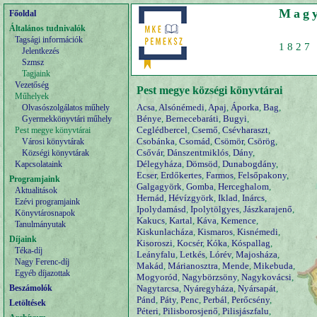
Magy
Főoldal
Általános tudnivalók
Tagsági információk
1827 
Jelentkezés
Szmsz
Tagjaink
Vezetőség
Pest megye községi könyvtárai
Műhelyek
Acsa
,
Alsónémedi
,
Apaj
,
Áporka
,
Bag
,
Olvasószolgálatos műhely
Bénye
,
Bernecebaráti
,
Bugyi
,
Gyermekkönyvtári műhely
Ceglédbercel
,
Csemő
,
Csévharaszt
,
Pest megye könyvtárai
Csobánka
,
Csomád
,
Csömör
,
Csörög
,
Városi könyvtárak
Csővár
,
Dánszentmiklós
,
Dány
,
Községi könyvtárak
Délegyháza
,
Dömsöd
,
Dunabogdány
,
Kapcsolataink
Ecser
,
Erdőkertes
,
Farmos
,
Felsőpakony
,
Programjaink
Galgagyörk
,
Gomba
,
Herceghalom
,
Aktualitások
Hernád
,
Hévízgyörk
,
Iklad
,
Inárcs
,
Ezévi programjaink
Ipolydamásd
,
Ipolytölgyes
,
Jászkarajenő
,
Könyvtárosnapok
Kakucs
,
Kartal
,
Káva
,
Kemence
,
Tanulmányutak
Kiskunlacháza
,
Kismaros
,
Kisnémedi
,
Díjaink
Kisoroszi
,
Kocsér
,
Kóka
,
Kóspallag
,
Téka-díj
Leányfalu
,
Letkés
,
Lórév
,
Majosháza
,
Nagy Ferenc-díj
Makád
,
Márianosztra
,
Mende
,
Mikebuda
,
Egyéb díjazottak
Mogyoród
,
Nagybörzsöny
,
Nagykovácsi
,
Beszámolók
Nagytarcsa
,
Nyáregyháza
,
Nyársapát
,
Pánd
,
Páty
,
Penc
,
Perbál
,
Perőcsény
,
Letöltések
Péteri
,
Pilisborosjenő
,
Pilisjászfalu
,