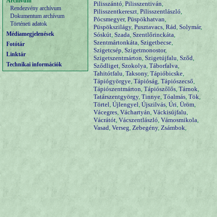
Archívum
Pilisszántó
,
Pilisszentiván
,
Rendezvény archívum
Pilisszentkereszt
,
Pilisszentlászló
,
Dokumentum archívum
Pócsmegyer
,
Püspökhatvan
,
Történeti adatok
Püspökszilágy
,
Pusztavacs
,
Rád
,
Solymár
,
Médiamegjelenések
Sóskút
,
Szada
,
Szentlőrinckáta
,
Szentmártonkáta
,
Szigetbecse
,
Fotótár
Szigetcsép
,
Szigetmonostor
,
Linktár
Szigetszentmárton
,
Szigetújfalu
,
Sződ
,
Technikai információk
Sződliget
,
Szokolya
,
Táborfalva
,
Tahitótfalu
,
Taksony
,
Tápióbicske
,
Tápiógyörgye
,
Tápióság
,
Tápiószecső
,
Tápiószentmárton
,
Tápiószőlős
,
Tárnok
,
Tatárszentgyörgy
,
Tinnye
,
Tóalmás
,
Tök
,
Törtel
,
Újlengyel
,
Újszilvás
,
Úri
,
Üröm
,
Vácegres
,
Váchartyán
,
Váckisújfalu
,
Vácrátót
,
Vácszentlászló
,
Vámosmikola
,
Vasad
,
Verseg
,
Zebegény
,
Zsámbok
,