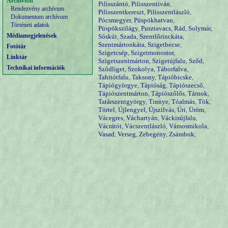
Archívum
Pilisszántó
,
Pilisszentiván
,
Rendezvény archívum
Pilisszentkereszt
,
Pilisszentlászló
,
Dokumentum archívum
Pócsmegyer
,
Püspökhatvan
,
Történeti adatok
Püspökszilágy
,
Pusztavacs
,
Rád
,
Solymár
,
Médiamegjelenések
Sóskút
,
Szada
,
Szentlőrinckáta
,
Szentmártonkáta
,
Szigetbecse
,
Fotótár
Szigetcsép
,
Szigetmonostor
,
Linktár
Szigetszentmárton
,
Szigetújfalu
,
Sződ
,
Technikai információk
Sződliget
,
Szokolya
,
Táborfalva
,
Tahitótfalu
,
Taksony
,
Tápióbicske
,
Tápiógyörgye
,
Tápióság
,
Tápiószecső
,
Tápiószentmárton
,
Tápiószőlős
,
Tárnok
,
Tatárszentgyörgy
,
Tinnye
,
Tóalmás
,
Tök
,
Törtel
,
Újlengyel
,
Újszilvás
,
Úri
,
Üröm
,
Vácegres
,
Váchartyán
,
Váckisújfalu
,
Vácrátót
,
Vácszentlászló
,
Vámosmikola
,
Vasad
,
Verseg
,
Zebegény
,
Zsámbok
,