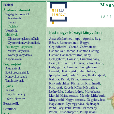
Magy
Főoldal
Általános tudnivalók
Tagsági információk
1827 
Jelentkezés
Szmsz
Tagjaink
Vezetőség
Pest megye községi könyvtárai
Műhelyek
Acsa
,
Alsónémedi
,
Apaj
,
Áporka
,
Bag
,
Olvasószolgálatos műhely
Bénye
,
Bernecebaráti
,
Bugyi
,
Gyermekkönyvtári műhely
Ceglédbercel
,
Csemő
,
Csévharaszt
,
Pest megye könyvtárai
Csobánka
,
Csomád
,
Csömör
,
Csörög
,
Városi könyvtárak
Csővár
,
Dánszentmiklós
,
Dány
,
Községi könyvtárak
Délegyháza
,
Dömsöd
,
Dunabogdány
,
Kapcsolataink
Ecser
,
Erdőkertes
,
Farmos
,
Felsőpakony
,
Programjaink
Galgagyörk
,
Gomba
,
Herceghalom
,
Aktualitások
Hernád
,
Hévízgyörk
,
Iklad
,
Inárcs
,
Ezévi programjaink
Ipolydamásd
,
Ipolytölgyes
,
Jászkarajenő
,
Könyvtárosnapok
Kakucs
,
Kartal
,
Káva
,
Kemence
,
Tanulmányutak
Kiskunlacháza
,
Kismaros
,
Kisnémedi
,
Díjaink
Kisoroszi
,
Kocsér
,
Kóka
,
Kóspallag
,
Téka-díj
Leányfalu
,
Letkés
,
Lórév
,
Majosháza
,
Nagy Ferenc-díj
Makád
,
Márianosztra
,
Mende
,
Mikebuda
,
Egyéb díjazottak
Mogyoród
,
Nagybörzsöny
,
Nagykovácsi
,
Beszámolók
Nagytarcsa
,
Nyáregyháza
,
Nyársapát
,
Pánd
,
Páty
,
Penc
,
Perbál
,
Perőcsény
,
Letöltések
Péteri
,
Pilisborosjenő
,
Pilisjászfalu
,