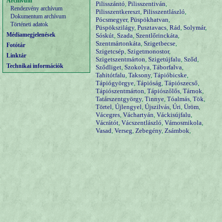
Archívum
Pilisszántó
,
Pilisszentiván
,
Rendezvény archívum
Pilisszentkereszt
,
Pilisszentlászló
,
Dokumentum archívum
Pócsmegyer
,
Püspökhatvan
,
Történeti adatok
Püspökszilágy
,
Pusztavacs
,
Rád
,
Solymár
,
Médiamegjelenések
Sóskút
,
Szada
,
Szentlőrinckáta
,
Szentmártonkáta
,
Szigetbecse
,
Fotótár
Szigetcsép
,
Szigetmonostor
,
Linktár
Szigetszentmárton
,
Szigetújfalu
,
Sződ
,
Technikai információk
Sződliget
,
Szokolya
,
Táborfalva
,
Tahitótfalu
,
Taksony
,
Tápióbicske
,
Tápiógyörgye
,
Tápióság
,
Tápiószecső
,
Tápiószentmárton
,
Tápiószőlős
,
Tárnok
,
Tatárszentgyörgy
,
Tinnye
,
Tóalmás
,
Tök
,
Törtel
,
Újlengyel
,
Újszilvás
,
Úri
,
Üröm
,
Vácegres
,
Váchartyán
,
Váckisújfalu
,
Vácrátót
,
Vácszentlászló
,
Vámosmikola
,
Vasad
,
Verseg
,
Zebegény
,
Zsámbok
,