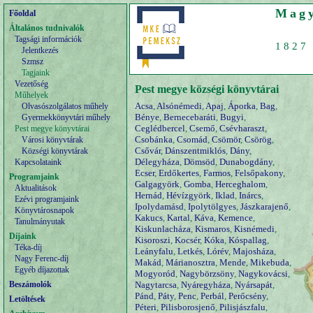
Magy
Főoldal
Általános tudnivalók
Tagsági információk
1827 
Jelentkezés
Szmsz
Tagjaink
Vezetőség
Pest megye községi könyvtárai
Műhelyek
Acsa
,
Alsónémedi
,
Apaj
,
Áporka
,
Bag
,
Olvasószolgálatos műhely
Bénye
,
Bernecebaráti
,
Bugyi
,
Gyermekkönyvtári műhely
Ceglédbercel
,
Csemő
,
Csévharaszt
,
Pest megye könyvtárai
Csobánka
,
Csomád
,
Csömör
,
Csörög
,
Városi könyvtárak
Csővár
,
Dánszentmiklós
,
Dány
,
Községi könyvtárak
Délegyháza
,
Dömsöd
,
Dunabogdány
,
Kapcsolataink
Ecser
,
Erdőkertes
,
Farmos
,
Felsőpakony
,
Programjaink
Galgagyörk
,
Gomba
,
Herceghalom
,
Aktualitások
Hernád
,
Hévízgyörk
,
Iklad
,
Inárcs
,
Ezévi programjaink
Ipolydamásd
,
Ipolytölgyes
,
Jászkarajenő
,
Könyvtárosnapok
Kakucs
,
Kartal
,
Káva
,
Kemence
,
Tanulmányutak
Kiskunlacháza
,
Kismaros
,
Kisnémedi
,
Díjaink
Kisoroszi
,
Kocsér
,
Kóka
,
Kóspallag
,
Téka-díj
Leányfalu
,
Letkés
,
Lórév
,
Majosháza
,
Nagy Ferenc-díj
Makád
,
Márianosztra
,
Mende
,
Mikebuda
,
Egyéb díjazottak
Mogyoród
,
Nagybörzsöny
,
Nagykovácsi
,
Beszámolók
Nagytarcsa
,
Nyáregyháza
,
Nyársapát
,
Pánd
,
Páty
,
Penc
,
Perbál
,
Perőcsény
,
Letöltések
Péteri
,
Pilisborosjenő
,
Pilisjászfalu
,