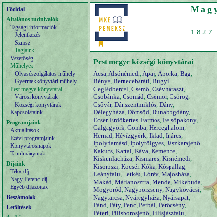
Magy
Főoldal
Általános tudnivalók
Tagsági információk
1827 
Jelentkezés
Szmsz
Tagjaink
Vezetőség
Pest megye községi könyvtárai
Műhelyek
Acsa
,
Alsónémedi
,
Apaj
,
Áporka
,
Bag
,
Olvasószolgálatos műhely
Bénye
,
Bernecebaráti
,
Bugyi
,
Gyermekkönyvtári műhely
Ceglédbercel
,
Csemő
,
Csévharaszt
,
Pest megye könyvtárai
Csobánka
,
Csomád
,
Csömör
,
Csörög
,
Városi könyvtárak
Csővár
,
Dánszentmiklós
,
Dány
,
Községi könyvtárak
Délegyháza
,
Dömsöd
,
Dunabogdány
,
Kapcsolataink
Ecser
,
Erdőkertes
,
Farmos
,
Felsőpakony
,
Programjaink
Galgagyörk
,
Gomba
,
Herceghalom
,
Aktualitások
Hernád
,
Hévízgyörk
,
Iklad
,
Inárcs
,
Ezévi programjaink
Ipolydamásd
,
Ipolytölgyes
,
Jászkarajenő
,
Könyvtárosnapok
Kakucs
,
Kartal
,
Káva
,
Kemence
,
Tanulmányutak
Kiskunlacháza
,
Kismaros
,
Kisnémedi
,
Díjaink
Kisoroszi
,
Kocsér
,
Kóka
,
Kóspallag
,
Téka-díj
Leányfalu
,
Letkés
,
Lórév
,
Majosháza
,
Nagy Ferenc-díj
Makád
,
Márianosztra
,
Mende
,
Mikebuda
,
Egyéb díjazottak
Mogyoród
,
Nagybörzsöny
,
Nagykovácsi
,
Beszámolók
Nagytarcsa
,
Nyáregyháza
,
Nyársapát
,
Pánd
,
Páty
,
Penc
,
Perbál
,
Perőcsény
,
Letöltések
Péteri
,
Pilisborosjenő
,
Pilisjászfalu
,