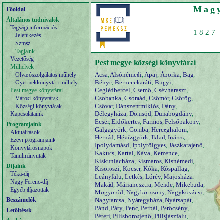
Magy
Főoldal
Általános tudnivalók
Tagsági információk
1827 
Jelentkezés
Szmsz
Tagjaink
Vezetőség
Pest megye községi könyvtárai
Műhelyek
Acsa
,
Alsónémedi
,
Apaj
,
Áporka
,
Bag
,
Olvasószolgálatos műhely
Bénye
,
Bernecebaráti
,
Bugyi
,
Gyermekkönyvtári műhely
Ceglédbercel
,
Csemő
,
Csévharaszt
,
Pest megye könyvtárai
Csobánka
,
Csomád
,
Csömör
,
Csörög
,
Városi könyvtárak
Csővár
,
Dánszentmiklós
,
Dány
,
Községi könyvtárak
Délegyháza
,
Dömsöd
,
Dunabogdány
,
Kapcsolataink
Ecser
,
Erdőkertes
,
Farmos
,
Felsőpakony
,
Programjaink
Galgagyörk
,
Gomba
,
Herceghalom
,
Aktualitások
Hernád
,
Hévízgyörk
,
Iklad
,
Inárcs
,
Ezévi programjaink
Ipolydamásd
,
Ipolytölgyes
,
Jászkarajenő
,
Könyvtárosnapok
Kakucs
,
Kartal
,
Káva
,
Kemence
,
Tanulmányutak
Kiskunlacháza
,
Kismaros
,
Kisnémedi
,
Díjaink
Kisoroszi
,
Kocsér
,
Kóka
,
Kóspallag
,
Téka-díj
Leányfalu
,
Letkés
,
Lórév
,
Majosháza
,
Nagy Ferenc-díj
Makád
,
Márianosztra
,
Mende
,
Mikebuda
,
Egyéb díjazottak
Mogyoród
,
Nagybörzsöny
,
Nagykovácsi
,
Beszámolók
Nagytarcsa
,
Nyáregyháza
,
Nyársapát
,
Pánd
,
Páty
,
Penc
,
Perbál
,
Perőcsény
,
Letöltések
Péteri
,
Pilisborosjenő
,
Pilisjászfalu
,