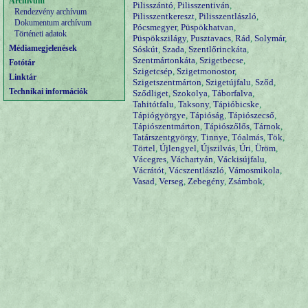
Archívum
Pilisszántó
,
Pilisszentiván
,
Rendezvény archívum
Pilisszentkereszt
,
Pilisszentlászló
,
Dokumentum archívum
Pócsmegyer
,
Püspökhatvan
,
Történeti adatok
Püspökszilágy
,
Pusztavacs
,
Rád
,
Solymár
,
Médiamegjelenések
Sóskút
,
Szada
,
Szentlőrinckáta
,
Szentmártonkáta
,
Szigetbecse
,
Fotótár
Szigetcsép
,
Szigetmonostor
,
Linktár
Szigetszentmárton
,
Szigetújfalu
,
Sződ
,
Technikai információk
Sződliget
,
Szokolya
,
Táborfalva
,
Tahitótfalu
,
Taksony
,
Tápióbicske
,
Tápiógyörgye
,
Tápióság
,
Tápiószecső
,
Tápiószentmárton
,
Tápiószőlős
,
Tárnok
,
Tatárszentgyörgy
,
Tinnye
,
Tóalmás
,
Tök
,
Törtel
,
Újlengyel
,
Újszilvás
,
Úri
,
Üröm
,
Vácegres
,
Váchartyán
,
Váckisújfalu
,
Vácrátót
,
Vácszentlászló
,
Vámosmikola
,
Vasad
,
Verseg
,
Zebegény
,
Zsámbok
,