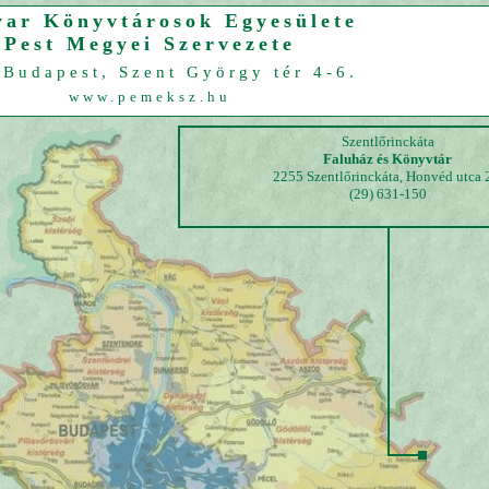
ar Könyvtárosok Egyesülete
Pest Megyei Szervezete
Budapest, Szent György tér 4-6.
www.pemeksz.hu
Szentlőrinckáta
Faluház és Könyvtár
2255 Szentlőrinckáta, Honvéd utca 
(29) 631-150