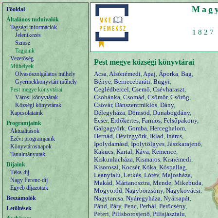
Magy
Főoldal
Általános tudnivalók
Tagsági információk
1827 
Jelentkezés
Szmsz
Tagjaink
Vezetőség
Pest megye községi könyvtárai
Műhelyek
Acsa
,
Alsónémedi
,
Apaj
,
Áporka
,
Bag
,
Olvasószolgálatos műhely
Bénye
,
Bernecebaráti
,
Bugyi
,
Gyermekkönyvtári műhely
Ceglédbercel
,
Csemő
,
Csévharaszt
,
Pest megye könyvtárai
Csobánka
,
Csomád
,
Csömör
,
Csörög
,
Városi könyvtárak
Csővár
,
Dánszentmiklós
,
Dány
,
Községi könyvtárak
Délegyháza
,
Dömsöd
,
Dunabogdány
,
Kapcsolataink
Ecser
,
Erdőkertes
,
Farmos
,
Felsőpakony
,
Programjaink
Galgagyörk
,
Gomba
,
Herceghalom
,
Aktualitások
Hernád
,
Hévízgyörk
,
Iklad
,
Inárcs
,
Ezévi programjaink
Ipolydamásd
,
Ipolytölgyes
,
Jászkarajenő
,
Könyvtárosnapok
Kakucs
,
Kartal
,
Káva
,
Kemence
,
Tanulmányutak
Kiskunlacháza
,
Kismaros
,
Kisnémedi
,
Díjaink
Kisoroszi
,
Kocsér
,
Kóka
,
Kóspallag
,
Téka-díj
Leányfalu
,
Letkés
,
Lórév
,
Majosháza
,
Nagy Ferenc-díj
Makád
,
Márianosztra
,
Mende
,
Mikebuda
,
Egyéb díjazottak
Mogyoród
,
Nagybörzsöny
,
Nagykovácsi
,
Beszámolók
Nagytarcsa
,
Nyáregyháza
,
Nyársapát
,
Pánd
,
Páty
,
Penc
,
Perbál
,
Perőcsény
,
Letöltések
Péteri
,
Pilisborosjenő
,
Pilisjászfalu
,