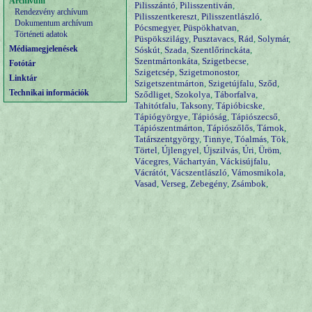
Archívum
Pilisszántó
,
Pilisszentiván
,
Rendezvény archívum
Pilisszentkereszt
,
Pilisszentlászló
,
Dokumentum archívum
Pócsmegyer
,
Püspökhatvan
,
Történeti adatok
Püspökszilágy
,
Pusztavacs
,
Rád
,
Solymár
,
Médiamegjelenések
Sóskút
,
Szada
,
Szentlőrinckáta
,
Szentmártonkáta
,
Szigetbecse
,
Fotótár
Szigetcsép
,
Szigetmonostor
,
Linktár
Szigetszentmárton
,
Szigetújfalu
,
Sződ
,
Technikai információk
Sződliget
,
Szokolya
,
Táborfalva
,
Tahitótfalu
,
Taksony
,
Tápióbicske
,
Tápiógyörgye
,
Tápióság
,
Tápiószecső
,
Tápiószentmárton
,
Tápiószőlős
,
Tárnok
,
Tatárszentgyörgy
,
Tinnye
,
Tóalmás
,
Tök
,
Törtel
,
Újlengyel
,
Újszilvás
,
Úri
,
Üröm
,
Vácegres
,
Váchartyán
,
Váckisújfalu
,
Vácrátót
,
Vácszentlászló
,
Vámosmikola
,
Vasad
,
Verseg
,
Zebegény
,
Zsámbok
,