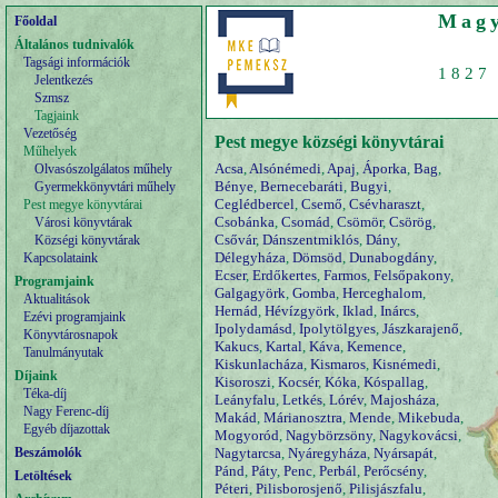
Magy
Főoldal
Általános tudnivalók
Tagsági információk
1827 
Jelentkezés
Szmsz
Tagjaink
Vezetőség
Pest megye községi könyvtárai
Műhelyek
Acsa
,
Alsónémedi
,
Apaj
,
Áporka
,
Bag
,
Olvasószolgálatos műhely
Bénye
,
Bernecebaráti
,
Bugyi
,
Gyermekkönyvtári műhely
Ceglédbercel
,
Csemő
,
Csévharaszt
,
Pest megye könyvtárai
Csobánka
,
Csomád
,
Csömör
,
Csörög
,
Városi könyvtárak
Csővár
,
Dánszentmiklós
,
Dány
,
Községi könyvtárak
Délegyháza
,
Dömsöd
,
Dunabogdány
,
Kapcsolataink
Ecser
,
Erdőkertes
,
Farmos
,
Felsőpakony
,
Programjaink
Galgagyörk
,
Gomba
,
Herceghalom
,
Aktualitások
Hernád
,
Hévízgyörk
,
Iklad
,
Inárcs
,
Ezévi programjaink
Ipolydamásd
,
Ipolytölgyes
,
Jászkarajenő
,
Könyvtárosnapok
Kakucs
,
Kartal
,
Káva
,
Kemence
,
Tanulmányutak
Kiskunlacháza
,
Kismaros
,
Kisnémedi
,
Díjaink
Kisoroszi
,
Kocsér
,
Kóka
,
Kóspallag
,
Téka-díj
Leányfalu
,
Letkés
,
Lórév
,
Majosháza
,
Nagy Ferenc-díj
Makád
,
Márianosztra
,
Mende
,
Mikebuda
,
Egyéb díjazottak
Mogyoród
,
Nagybörzsöny
,
Nagykovácsi
,
Beszámolók
Nagytarcsa
,
Nyáregyháza
,
Nyársapát
,
Pánd
,
Páty
,
Penc
,
Perbál
,
Perőcsény
,
Letöltések
Péteri
,
Pilisborosjenő
,
Pilisjászfalu
,