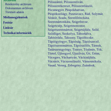
Archívum
Pilisszántó
,
Pilisszentiván
,
Rendezvény archívum
Pilisszentkereszt
,
Pilisszentlászló
,
Dokumentum archívum
Pócsmegyer
,
Püspökhatvan
,
Történeti adatok
Püspökszilágy
,
Pusztavacs
,
Rád
,
Solymár
,
Médiamegjelenések
Sóskút
,
Szada
,
Szentlőrinckáta
,
Szentmártonkáta
,
Szigetbecse
,
Fotótár
Szigetcsép
,
Szigetmonostor
,
Linktár
Szigetszentmárton
,
Szigetújfalu
,
Sződ
,
Technikai információk
Sződliget
,
Szokolya
,
Táborfalva
,
Tahitótfalu
,
Taksony
,
Tápióbicske
,
Tápiógyörgye
,
Tápióság
,
Tápiószecső
,
Tápiószentmárton
,
Tápiószőlős
,
Tárnok
,
Tatárszentgyörgy
,
Tinnye
,
Tóalmás
,
Tök
,
Törtel
,
Újlengyel
,
Újszilvás
,
Úri
,
Üröm
,
Vácegres
,
Váchartyán
,
Váckisújfalu
,
Vácrátót
,
Vácszentlászló
,
Vámosmikola
,
Vasad
,
Verseg
,
Zebegény
,
Zsámbok
,