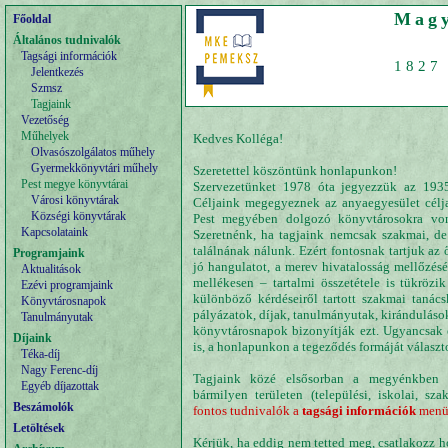
Magy
Főoldal
Általános tudnivalók
Tagsági információk
1827 
Jelentkezés
Szmsz
Tagjaink
Vezetőség
Műhelyek
Kedves Kolléga!
Olvasószolgálatos műhely
Gyermekkönyvtári műhely
Szeretettel köszöntünk honlapunkon!
Pest megye könyvtárai
Szervezetünket 1978 óta jegyezzük az 1935
Városi könyvtárak
Céljaink megegyeznek az anyaegyesület célja
Községi könyvtárak
Pest megyében dolgozó könyvtárosokra von
Kapcsolataink
Szeretnénk, ha tagjaink nemcsak szakmai, de 
találnának nálunk. Ezért fontosnak tartjuk az
Programjaink
jó hangulatot, a merev hivatalosság mellőzés
Aktualitások
mellékesen – tartalmi összetétele is tükrözi
Ezévi programjaink
különböző kérdéseiről tartott szakmai tanács
Könyvtárosnapok
pályázatok, díjak, tanulmányutak, kiránduláso
Tanulmányutak
könyvtárosnapok bizonyítják ezt. Ugyancsak e
Díjaink
is, a honlapunkon a tegeződés formáját választ
Téka-díj
Nagy Ferenc-díj
Tagjaink közé elsősorban a megyénkben t
Egyéb díjazottak
bármilyen területen (települési, iskolai, s
Beszámolók
fontos tudnivalók a
tagsági információk
menüp
Letöltések
Kérjük, ha eddig nem tetted meg, csatlakozz h