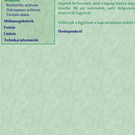
Archívum
lépjetek be hozzánk, mert a tagsági kártya in
Rendezvény archívum
részébe. Mi azt szeretnénk, azért dolgozunk
Dokumentum archívum
résztvevői legyetek!
Történeti adatok
Médiamegjelenések
Fölhívjuk a figyelmet a kapcsolattartás alábbi
Fotótár
Honlapunkról
Linktár
Technikai információk