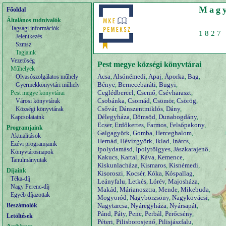
Magy
Főoldal
Általános tudnivalók
Tagsági információk
1827 
Jelentkezés
Szmsz
Tagjaink
Vezetőség
Pest megye községi könyvtárai
Műhelyek
Acsa
,
Alsónémedi
,
Apaj
,
Áporka
,
Bag
,
Olvasószolgálatos műhely
Bénye
,
Bernecebaráti
,
Bugyi
,
Gyermekkönyvtári műhely
Ceglédbercel
,
Csemő
,
Csévharaszt
,
Pest megye könyvtárai
Csobánka
,
Csomád
,
Csömör
,
Csörög
,
Városi könyvtárak
Csővár
,
Dánszentmiklós
,
Dány
,
Községi könyvtárak
Délegyháza
,
Dömsöd
,
Dunabogdány
,
Kapcsolataink
Ecser
,
Erdőkertes
,
Farmos
,
Felsőpakony
,
Programjaink
Galgagyörk
,
Gomba
,
Herceghalom
,
Aktualitások
Hernád
,
Hévízgyörk
,
Iklad
,
Inárcs
,
Ezévi programjaink
Ipolydamásd
,
Ipolytölgyes
,
Jászkarajenő
,
Könyvtárosnapok
Kakucs
,
Kartal
,
Káva
,
Kemence
,
Tanulmányutak
Kiskunlacháza
,
Kismaros
,
Kisnémedi
,
Díjaink
Kisoroszi
,
Kocsér
,
Kóka
,
Kóspallag
,
Téka-díj
Leányfalu
,
Letkés
,
Lórév
,
Majosháza
,
Nagy Ferenc-díj
Makád
,
Márianosztra
,
Mende
,
Mikebuda
,
Egyéb díjazottak
Mogyoród
,
Nagybörzsöny
,
Nagykovácsi
,
Beszámolók
Nagytarcsa
,
Nyáregyháza
,
Nyársapát
,
Pánd
,
Páty
,
Penc
,
Perbál
,
Perőcsény
,
Letöltések
Péteri
,
Pilisborosjenő
,
Pilisjászfalu
,