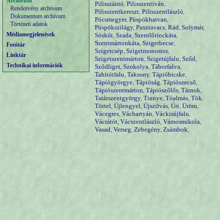
Archívum
Pilisszántó
,
Pilisszentiván
,
Rendezvény archívum
Pilisszentkereszt
,
Pilisszentlászló
,
Dokumentum archívum
Pócsmegyer
,
Püspökhatvan
,
Történeti adatok
Püspökszilágy
,
Pusztavacs
,
Rád
,
Solymár
,
Médiamegjelenések
Sóskút
,
Szada
,
Szentlőrinckáta
,
Szentmártonkáta
,
Szigetbecse
,
Fotótár
Szigetcsép
,
Szigetmonostor
,
Linktár
Szigetszentmárton
,
Szigetújfalu
,
Sződ
,
Technikai információk
Sződliget
,
Szokolya
,
Táborfalva
,
Tahitótfalu
,
Taksony
,
Tápióbicske
,
Tápiógyörgye
,
Tápióság
,
Tápiószecső
,
Tápiószentmárton
,
Tápiószőlős
,
Tárnok
,
Tatárszentgyörgy
,
Tinnye
,
Tóalmás
,
Tök
,
Törtel
,
Újlengyel
,
Újszilvás
,
Úri
,
Üröm
,
Vácegres
,
Váchartyán
,
Váckisújfalu
,
Vácrátót
,
Vácszentlászló
,
Vámosmikola
,
Vasad
,
Verseg
,
Zebegény
,
Zsámbok
,