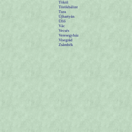
Tököl
Törökbálint
Tura
Újhartyán
Üllő
Vác
Vecsés
Veresegyház
Visegrád
Zsámbék