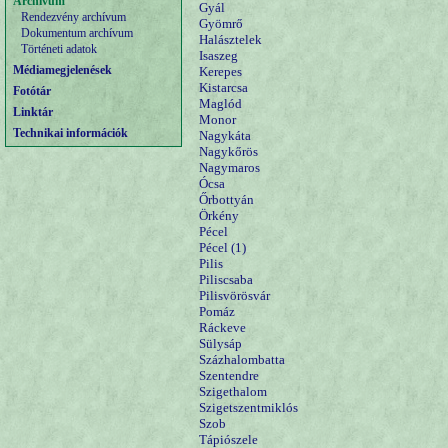
Archívum
Gyál
Rendezvény archívum
Gyömrő
Dokumentum archívum
Halásztelek
Történeti adatok
Isaszeg
Médiamegjelenések
Kerepes
Kistarcsa
Fotótár
Maglód
Linktár
Monor
Technikai információk
Nagykáta
Nagykőrös
Nagymaros
Ócsa
Őrbottyán
Örkény
Pécel
Pécel (1)
Pilis
Piliscsaba
Pilisvörösvár
Pomáz
Ráckeve
Sülysáp
Százhalombatta
Szentendre
Szigethalom
Szigetszentmiklós
Szob
Tápiószele