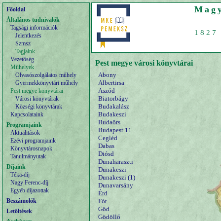
Magy
Főoldal
Általános tudnivalók
Tagsági információk
1827 
Jelentkezés
Szmsz
Tagjaink
Vezetőség
Pest megye városi könyvtárai
Műhelyek
Abony
Olvasószolgálatos műhely
Albertirsa
Gyermekkönyvtári műhely
Aszód
Pest megye könyvtárai
Biatorbágy
Városi könyvtárak
Budakalász
Községi könyvtárak
Budakeszi
Kapcsolataink
Budaörs
Programjaink
Budapest 11
Aktualitások
Cegléd
Ezévi programjaink
Dabas
Könyvtárosnapok
Diósd
Tanulmányutak
Dunaharaszti
Díjaink
Dunakeszi
Téka-díj
Dunakeszi (1)
Nagy Ferenc-díj
Dunavarsány
Egyéb díjazottak
Érd
Beszámolók
Fót
Göd
Letöltések
Gödöllő