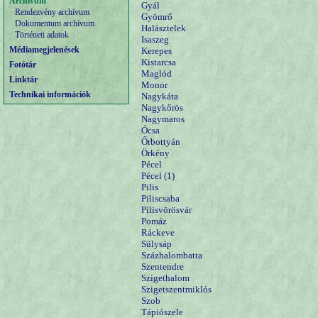
Archívum
Gyál
Rendezvény archívum
Gyömrő
Dokumentum archívum
Halásztelek
Történeti adatok
Isaszeg
Médiamegjelenések
Kerepes
Kistarcsa
Fotótár
Maglód
Linktár
Monor
Technikai információk
Nagykáta
Nagykőrös
Nagymaros
Ócsa
Őrbottyán
Örkény
Pécel
Pécel (1)
Pilis
Piliscsaba
Pilisvörösvár
Pomáz
Ráckeve
Sülysáp
Százhalombatta
Szentendre
Szigethalom
Szigetszentmiklós
Szob
Tápiószele