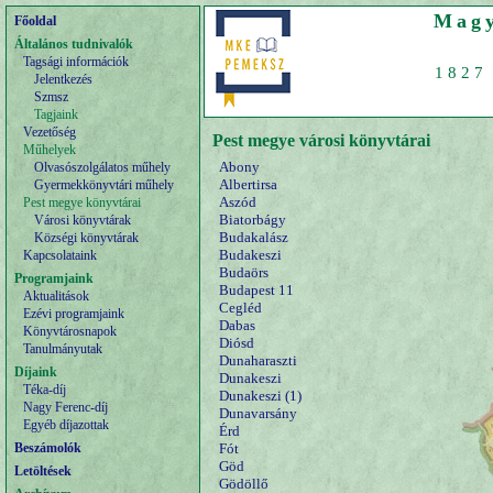
Magy
Főoldal
Általános tudnivalók
Tagsági információk
1827 
Jelentkezés
Szmsz
Tagjaink
Vezetőség
Pest megye városi könyvtárai
Műhelyek
Abony
Olvasószolgálatos műhely
Albertirsa
Gyermekkönyvtári műhely
Aszód
Pest megye könyvtárai
Biatorbágy
Városi könyvtárak
Budakalász
Községi könyvtárak
Budakeszi
Kapcsolataink
Budaörs
Programjaink
Budapest 11
Aktualitások
Cegléd
Ezévi programjaink
Dabas
Könyvtárosnapok
Diósd
Tanulmányutak
Dunaharaszti
Díjaink
Dunakeszi
Téka-díj
Dunakeszi (1)
Nagy Ferenc-díj
Dunavarsány
Egyéb díjazottak
Érd
Beszámolók
Fót
Göd
Letöltések
Gödöllő