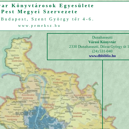
ar Könyvtárosok Egyesülete
Pest Megyei Szervezete
Budapest, Szent György tér 4-6.
www.pemeksz.hu
Dunaharaszti
Városi Könyvtár
2330 Dunaharaszti, Dózsa György út 1
(24) 531-040
www.dhbiblio.hu