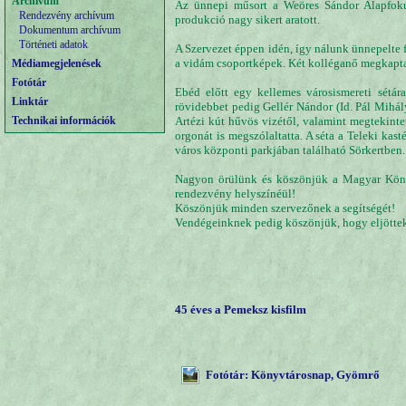
Archívum
Az ünnepi műsort a Weöres Sándor Alapfokú
Rendezvény archívum
produkció nagy sikert aratott.
Dokumentum archívum
Történeti adatok
A Szervezet éppen idén, így nálunk ünnepelte 
a vidám csoportképek. Két kolléganő megkapta
Médiamegjelenések
Fotótár
Ebéd előtt egy kellemes városismereti sétár
Linktár
rövidebbet pedig Gellér Nándor (Id. Pál Mihály 
Technikai információk
Artézi kút hűvös vizétől, valamint megtekin
orgonát is megszólaltatta. A séta a Teleki ka
város központi parkjában található Sörkertben.
Nagyon örülünk és köszönjük a Magyar Köny
rendezvény helyszínéül!
Köszönjük minden szervezőnek a segítségét!
Vendégeinknek pedig köszönjük, hogy eljöttek,
45 éves a Pemeksz kisfilm
Fotótár: Könyvtárosnap, Gyömrő