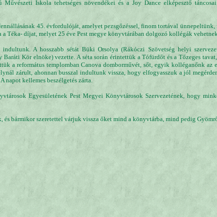
 Művészeti Iskola tehetséges növendékei és a Joy Dance elképesztő táncosai
fennállásának 45. évfordulóját, amelyet pezsgőzéssel, finom tortával ünnepeltünk,
 a Téka- díjat, melyet 25 éve Pest megye könyvtárában dolgozó kollégák vehetnek
a indultunk. A hosszabb sétát Büki Orsolya (Rákóczi Szövetség helyi szerveze
Baráti Kör elnöke) vezette. A séta során érintettük a Tófürdőt és a Tőzeges tavat, 
tettük a református templomban Canova domborművét, sőt, egyik kolléganőnk az 
stélynál zárult, ahonnan busszal indultunk vissza, hogy elfogyasszuk a jól megérd
 A napot kellemes beszélgetés zárta.
vtárosok Egyesületének Pest Megyei Könyvtárosok Szervezetének, hogy minket
 és bármikor szeretettel várjuk vissza őket mind a könyvtárba, mind pedig Gyömr