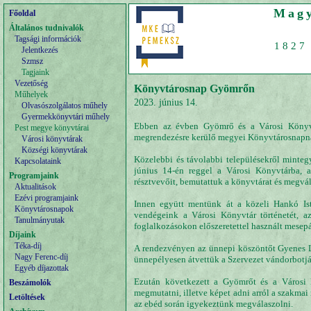
Magy
Főoldal
Általános tudnivalók
Tagsági információk
1827 
Jelentkezés
Szmsz
Tagjaink
Vezetőség
Könyvtárosnap Gyömrőn
Műhelyek
2023. június 14.
Olvasószolgálatos műhely
Gyermekkönyvtári műhely
Ebben az évben Gyömrő és a Városi Könyv
Pest megye könyvtárai
megrendezésre kerülő megyei Könyvtárosnapn
Városi könyvtárak
Községi könyvtárak
Közelebbi és távolabbi településekről minte
Kapcsolataink
június 14-én reggel a Városi Könyvtárba, 
Programjaink
résztvevőit, bemutattuk a könyvtárat és megvá
Aktualitások
Ezévi programjaink
Innen együtt mentünk át a közeli Hankó Ist
Könyvtárosnapok
vendégeink a Városi Könyvtár történetét, a
Tanulmányutak
foglalkozásokon előszeretettel használt mesepár
Díjaink
Téka-díj
A rendezvényen az ünnepi köszöntőt Gyenes L
Nagy Ferenc-díj
ünnepélyesen átvettük a Szervezet vándorbotját,
Egyéb díjazottak
Ezután következett a Gyömrőt és a Városi 
Beszámolók
megmutatni, illetve képet adni arról a szakmai
Letöltések
az ebéd során igyekeztünk megválaszolni.