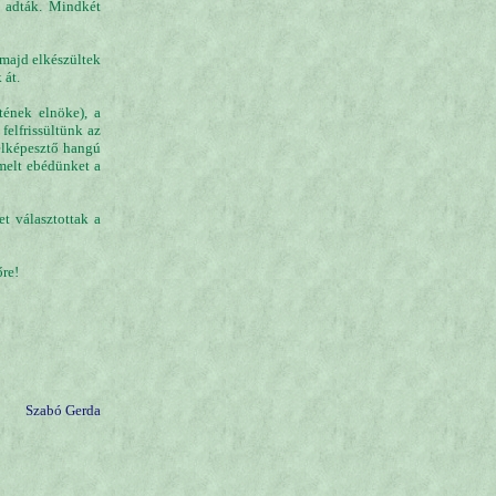
 adták. Mindkét
 majd elkészültek
 át.
tének elnöke), a
felfrissültünk az
elképesztő hangú
emelt ebédünket a
 választottak a
őre!
Szabó Gerda