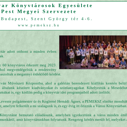
ar Könyvtárosok Egyesülete
Pest Megyei Szervezete
Budapest, Szent György tér 4-6.
www.pemeksz.hu
tár adott otthont a minden évben
ak.
gy 60 könyvtáros érkezett meg 2023.
ahol megvendégeltük a rendezvény
laszoltuk a megannyi érdeklődő kérdést.
ván Művészeti Központba, ahol a galérián berendezett kiállítás keretén belü
z általunk készített kiadványokat és szóróanyagokat. Kihelyeztük a Mesedél
nákat is, egy kisfilm pedig a könyvtár idei programjaiból adott ízelítőt.
evente polgármester úr és Koglerné Hernádi Ágnes, a PEMEKSZ elnöke mondták.
 amelyre felkerült a mi szalagunk is, és egy évig itt őrizzük a Városi Könyvtárban
Könyvtárat bemutató előadásunk, amelyben igyekeztünk a város minden érték
 munkáról, amit könyvtárunkban folytatunk. Rengeteg kérdés merült fel, melyeket a