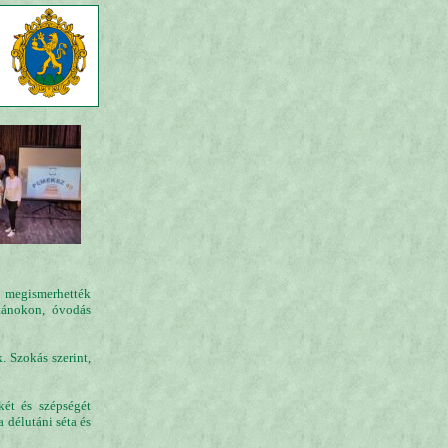
l megismerhették
utánokon, óvodás
 Szokás szerint,
.
ét és szépségét
 délutáni séta és