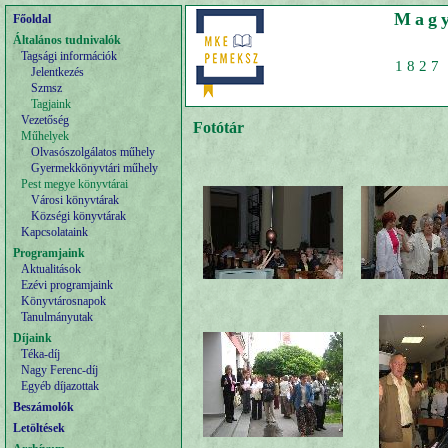
Magy
Főoldal
Általános tudnivalók
Tagsági információk
1827 
Jelentkezés
Szmsz
Tagjaink
Vezetőség
Fotótár
Műhelyek
Olvasószolgálatos műhely
Gyermekkönyvtári műhely
Pest megye könyvtárai
Városi könyvtárak
Községi könyvtárak
Kapcsolataink
Programjaink
Aktualitások
Ezévi programjaink
Könyvtárosnapok
Tanulmányutak
Díjaink
Téka-díj
Nagy Ferenc-díj
Egyéb díjazottak
Beszámolók
Letöltések