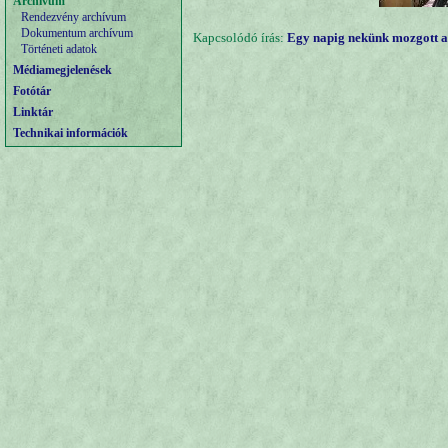
Archívum
Rendezvény archívum
Dokumentum archívum
Kapcsolódó írás:
Egy napig nekünk mozgott a
Történeti adatok
Médiamegjelenések
Fotótár
Linktár
Technikai információk