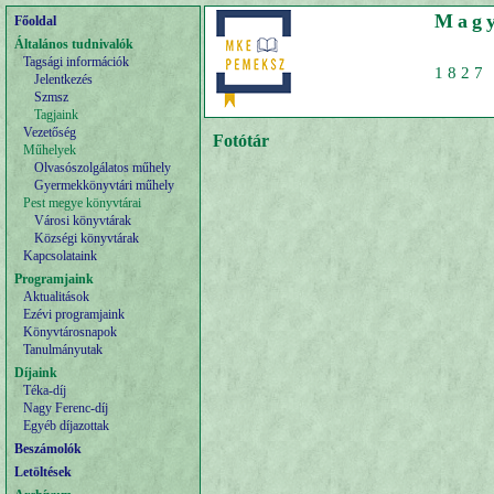
Magy
Főoldal
Általános tudnivalók
Tagsági információk
1827 
Jelentkezés
Szmsz
Tagjaink
Vezetőség
Fotótár
Műhelyek
Olvasószolgálatos műhely
Gyermekkönyvtári műhely
Pest megye könyvtárai
Városi könyvtárak
Községi könyvtárak
Kapcsolataink
Programjaink
Aktualitások
Ezévi programjaink
Könyvtárosnapok
Tanulmányutak
Díjaink
Téka-díj
Nagy Ferenc-díj
Egyéb díjazottak
Beszámolók
Letöltések