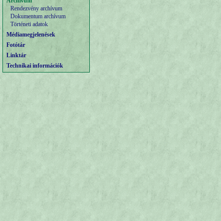
Archívum
Rendezvény archívum
Dokumentum archívum
Történeti adatok
Médiamegjelenések
Fotótár
Linktár
Technikai információk