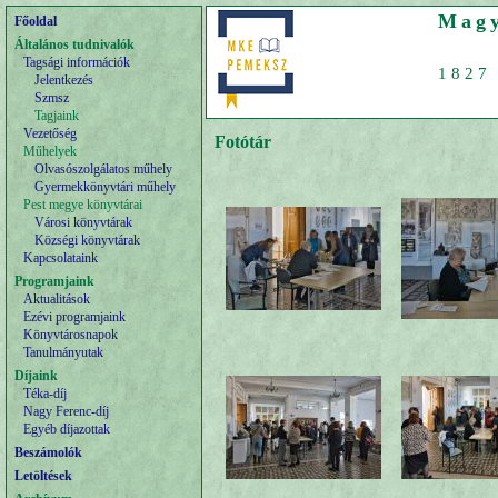
Magy
Főoldal
Általános tudnivalók
Tagsági információk
1827 
Jelentkezés
Szmsz
Tagjaink
Vezetőség
Fotótár
Műhelyek
Olvasószolgálatos műhely
Gyermekkönyvtári műhely
Pest megye könyvtárai
Városi könyvtárak
Községi könyvtárak
Kapcsolataink
Programjaink
Aktualitások
Ezévi programjaink
Könyvtárosnapok
Tanulmányutak
Díjaink
Téka-díj
Nagy Ferenc-díj
Egyéb díjazottak
Beszámolók
Letöltések