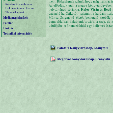
Archívum
ment. Ritkaságnak számít, hogy még ma is az ír
Rendezvény archívum
Az előadások után a megye könyvtárügyében 2
Dokumentum archívum
helytörténeti sétánkra.
Kolos Virág
és
Bedő 
Történeti adatok
üzemelő hajókikötőt, valamint a hajdani malo
Móricz Zsigmond életét bemutató szobák mel
Médiamegjelenések
domboldalban haladtunk tovább, a szép, de n
Fotótár
üdülőjébe. A finom ebéddel egy kellemes és tart
Linktár
Technikai információk
Fotótár: Könyvtárosnap, Leányfalu
Meghívó: Könyvtárosnap, Leányfalu