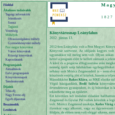
Magy
Főoldal
Általános tudnivalók
Tagsági információk
1827 
Jelentkezés
Szmsz
Tagjaink
Vezetőség
Könyvtárosnap Leányfalun
Műhelyek
2012. június 13.
Olvasószolgálatos műhely
Gyermekkönyvtári műhely
2012-ben Leányfalu volt a Pest Megyei Könyv
Pest megye könyvtárai
Könyvtár szervezte. Az időjárás kegyes volt
Városi könyvtárak
ugyanakkor túl meleg sem volt. Olyan sokan 
Községi könyvtárak
héttel a program előtt le kellett zárnunk a jelen
Kapcsolataink
A kávé és a pogácsa elfogyasztása után meg
Programjaink
nemrég épült szép faluházban egybegyűlteket
Aktualitások
néhány szót Móricz Zsigmondról is – nem elvé
Ezévi programjaink
köszöntés erejéig jött el közénk, hanem a telj
Könyvtárosnapok
Másodikként
Bakos Klára
, az MKE elnöke üdv
Tanulmányutak
Végül házigazdánk,
Bedő Szilvia
könyvtáros
Díjaink
örvendetesen gyarapodott, és új bútorokat is 
Téka-díj
tekinthette meg az épületet.
Nagy Ferenc-díj
Ezt követően két irodalmi előadást hallhattu
Egyéb díjazottak
Zsigmond és Gyulai Pál voltak közülük a leg
volt: Móricz Zsigmond unokája,
Kolos Virág
a
Beszámolók
ilyenkor vagy alkotott, vagy az úgynevezett 
Letöltések
földjén, de ebben nem volt eléggé sikeres, mer